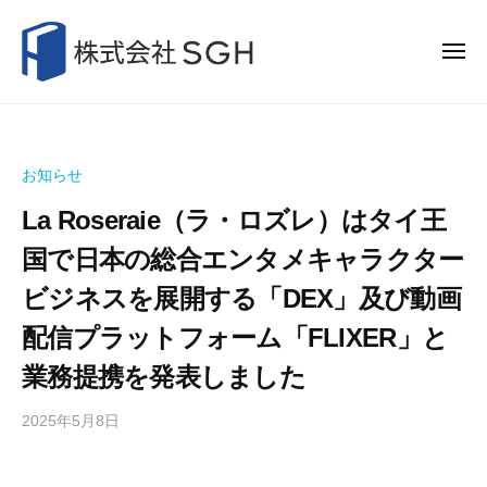
株
コ
式
ン
会
メ
ニ
テ
社
ュ
株
ー
ン
S
式
G
ツ
H
会
へ
お知らせ
ス
社
La Roseraie（ラ・ロズレ）はタイ王
キ
S
ッ
G
国で日本の総合エンタメキャラクター
プ
H
ビジネスを展開する「DEX」及び動画
配信プラットフォーム「FLIXER」と
業務提携を発表しました
2025年5月8日
b
y
本