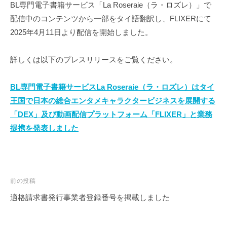
BL専門電子書籍サービス「La Roseraie（ラ・ロズレ）」で
番
配信中のコンテンツから一部をタイ語翻訳し、FLIXERにて
管
理
2025年4月11日より配信を開始しました。
者
詳しくは以下のプレスリリースをご覧ください。
BL専門電子書籍サービスLa Roseraie（ラ・ロズレ）はタイ
王国で日本の総合エンタメキャラクタービジネスを展開する
「DEX」及び動画配信プラットフォーム「FLIXER」と業務
提携を発表しました
投
前の投稿
稿
適格請求書発行事業者登録番号を掲載しました
ナ
ビ