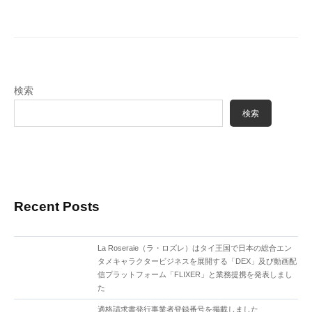
ゲ
ー
シ
ョ
検索
ン
検索
Recent Posts
La Roseraie（ラ・ロズレ）はタイ王国で日本の総合エン
タメキャラクタービジネスを展開する「DEX」及び動画配
信プラットフォーム「FLIXER」と業務提携を発表しまし
た
適格請求書発行事業者登録番号を掲載しました