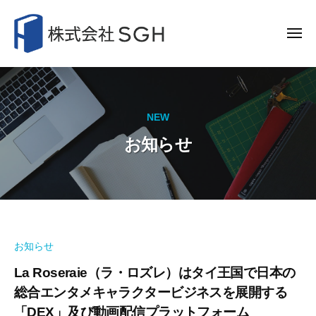
株
コ
式
ン
会
メ
ニ
テ
社
ュ
株
ー
ン
S
式
G
ツ
H
会
へ
NEW
ス
社
お知らせ
キ
S
ッ
G
プ
H
お知らせ
La Roseraie（ラ・ロズレ）はタイ王国で日本の
総合エンタメキャラクタービジネスを展開する
「DEX」及び動画配信プラットフォーム